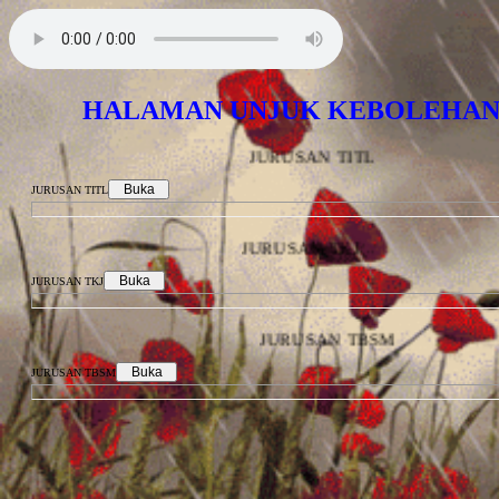
HALAMAN UNJUK KEBOLEHAN S
JURUSAN TITL
JURUSAN TITL
JURUSAN TKJ
JURUSAN TKJ
JURUSAN TBSM
JURUSAN TBSM